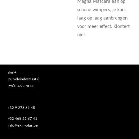
Magna Mascara aan op
schone wimpers, je kunt
laag op laag aanbrengen
voor meer effect. Klontert
niet.
skin+
Duiveleindestraat 6
9960 ASSENEDE
+32 9 278 81 48
+32 468 22 87 41
info@skin-plus.be