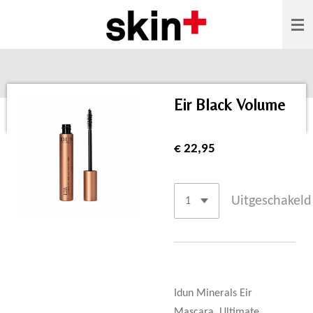
Ga
direct
naar
de
hoofdinhoud
Eir Black Volume
€ 22,95
Uitgeschakeld
Idun Minerals Eir
Mascara, Ultimate