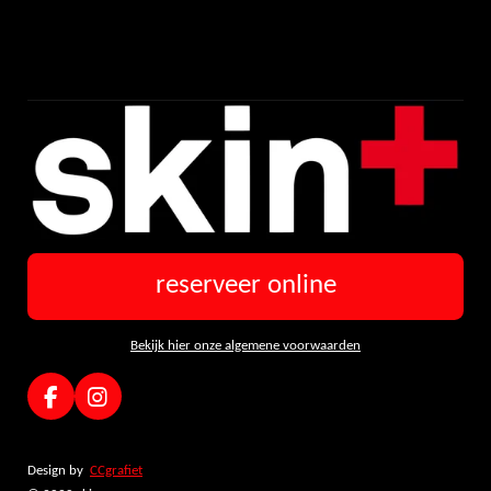
reserveer online
Bekijk hier onze algemene voorwaarden
F
I
a
n
c
s
e
t
Design by
CCgrafiet
b
a