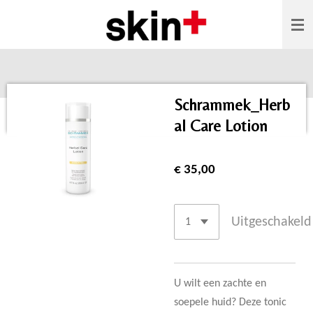
Ga
direct
naar
de
hoofdinhoud
Schrammek_Herb
al Care Lotion
€ 35,00
Uitgeschakeld
U wilt een zachte en
soepele huid? Deze tonic