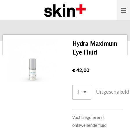
Ga
direct
naar
de
hoofdinhoud
Hydra Maximum
Eye Fluid
€ 42,00
Uitgeschakeld
Vochtregulerend,
ontzwellende fluid