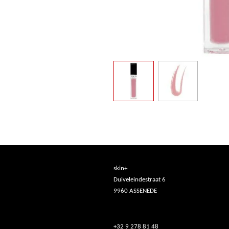
skin+
Duiveleindestraat 6
9960 ASSENEDE
+32 9 278 81 48