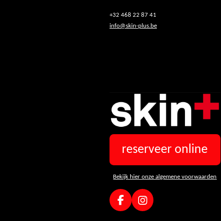
+32 468 22 87 41
info@skin-plus.be
reserveer online
Bekijk hier onze algemene voorwaarden
F
I
a
n