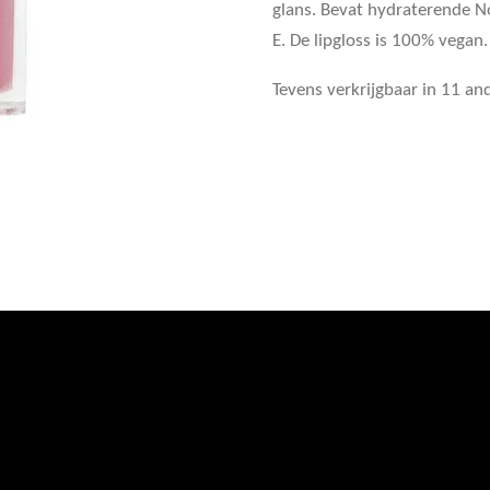
glans. Bevat hydraterende N
E. De lipgloss is 100% vegan.
Tevens verkrijgbaar in 11 an