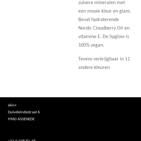
zuivere mineralen met
een mooie kleur en glans.
Bevat hydraterende
Nordic Cloudberry Oil en
vitamine E. De lipgloss is
100% vegan.
Tevens verkrijgbaar in 11
andere kleuren
skin+
Duiveleindestraat 6
9960 ASSENEDE