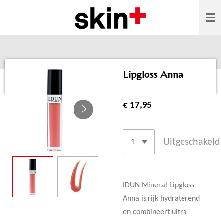
Ga
direct
naar
de
hoofdinhoud
Lipgloss Anna
€ 17,95
Uitgeschakeld
IDUN Mineral Lipgloss
Anna is rijk hydraterend
en combineert ultra