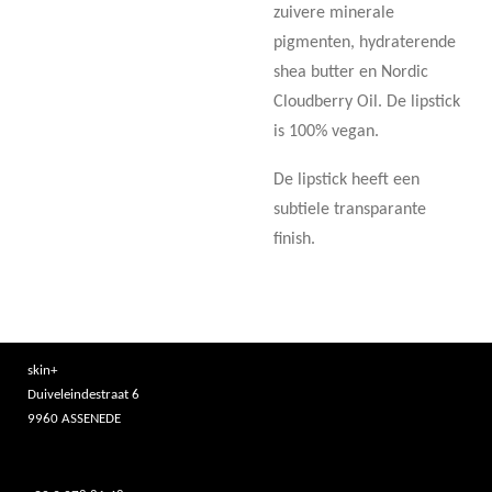
zuivere minerale
pigmenten, hydraterende
shea butter en Nordic
Cloudberry Oil. De lipstick
is 100% vegan.
De lipstick heeft een
subtiele transparante
finish.
skin+
Duiveleindestraat 6
9960 ASSENEDE