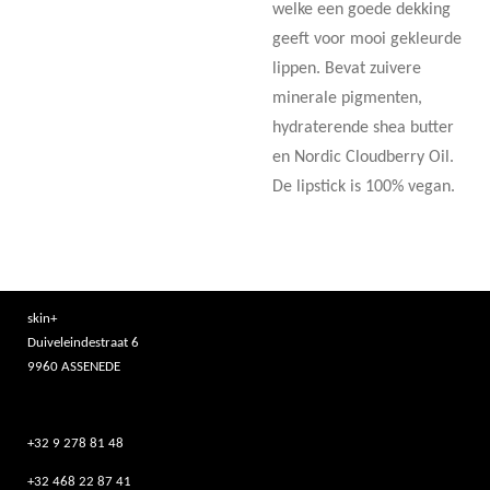
welke een goede dekking
geeft voor mooi gekleurde
lippen. Bevat zuivere
minerale pigmenten,
hydraterende shea butter
en Nordic Cloudberry Oil.
De lipstick is 100% vegan.
skin+
Duiveleindestraat 6
9960 ASSENEDE
+32 9 278 81 48
+32 468 22 87 41