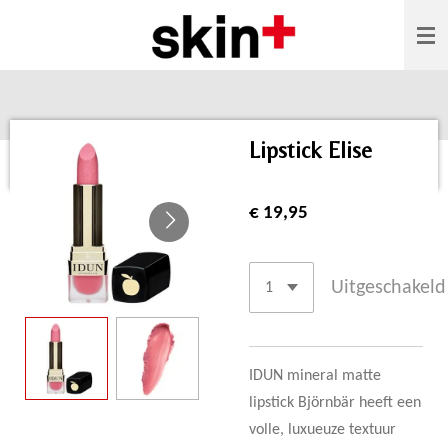
Ga
direct
naar
de
hoofdinhoud
Lipstick Elise
€ 19,95
Uitgeschakeld
IDUN mineral matte
lipstick Björnbär heeft een
volle, luxueuze textuur