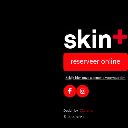
reserveer online
Bekijk hier onze algemene voorwaarden
F
I
a
n
c
s
e
t
Design by
CCgrafiet
b
a
© 2020 skin+
o
g
o
r