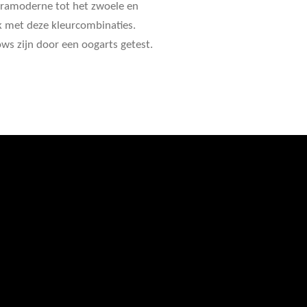
ltramoderne tot het zwoele en
jk met deze kleurcombinaties.
ws zijn door een oogarts getest.