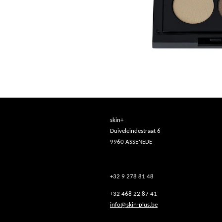
skin+
Duiveleindestraat 6
9960 ASSENEDE
+32 9 278 81 48
+32 468 22 87 41
info@skin-plus.be