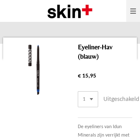
Ga
direct
naar
de
hoofdinhoud
Eyeliner-Hav
(blauw)
€ 15,95
Uitgeschakeld
De eyeliners van Idun
Minerals zijn verrijkt met