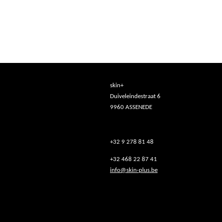
skin+
Duiveleindestraat 6
9960 ASSENEDE
+32 9 278 81 48
+32 468 22 87 41
info@skin-plus.be