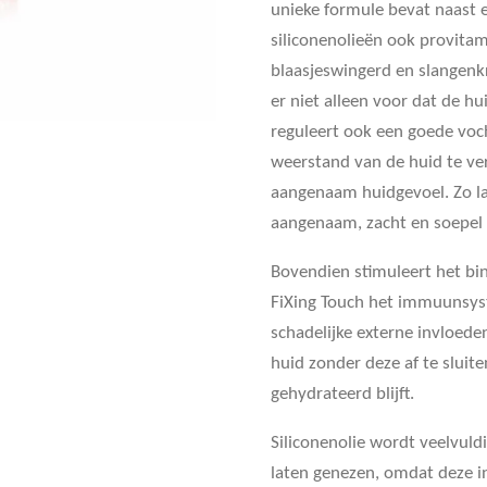
unieke formule bevat naast
siliconenolieën ook provita
blaasjeswingerd en slangenkr
er niet alleen voor dat de hu
reguleert ook een goede voch
weerstand van de huid te ve
aangenaam huidgevoel. Zo la
aangenaam, zacht en soepel
Bovendien stimuleert het b
FiXing Touch het immuunsys
schadelijke externe invloede
huid zonder deze af te sluit
gehydrateerd blijft.
Siliconenolie wordt veelvuld
laten genezen, omdat deze in