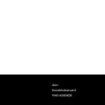
skin+
Duiveleindestraat 6
9960 ASSENEDE