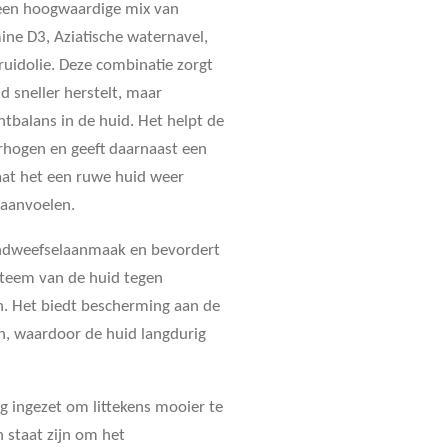
 een hoogwaardige mix van
mine D3, Aziatische waternavel,
uidolie. Deze combinatie zorgt
id sneller herstelt, maar
tbalans in de huid. Het helpt de
rhogen en geeft daarnaast een
at het een ruwe huid weer
 aanvoelen.
indweefselaanmaak en bevordert
teem van de huid tegen
n. Het biedt bescherming aan de
en, waardoor de huid langdurig
ig ingezet om littekens mooier te
 staat zijn om het