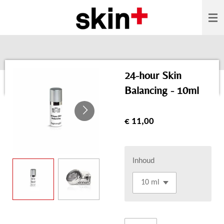
Ga
direct
naar
de
hoofdinhoud
24-hour Skin
Balancing - 10ml
€ 11,00
Inhoud