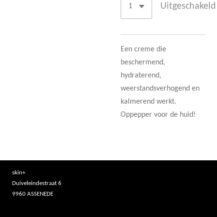
Uitgeschakeld
Een creme die
beschermend,
hydraterend,
weerstandsverhogend en
kalmerend werkt.
Oppepper voor de huid!
skin+
Duiveleindestraat 6
9960 ASSENEDE